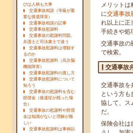
メリットは
びは人柄も大事
交通事故相談（等級が重
に
交通事故
要な後遺障害）
れ以上に正
交通事故相談の記事
交通事故慰謝料
手続きや処
交通事故の慰謝料問題、
弁護士と司法書士で違う
交通事故の
交通事故慰謝料は増額す
で検索。
るのか
交通事故慰謝料（高次脳
交通事故
機能障害）
交通事故慰謝料の渡し方
交通事故慰謝料について
交通事故を
知ろう
交通事故の慰謝料を含む
という方も
賠償金（後遺症が残った場
協して、ス
合）
交通事故の慰謝料や賠償
だ。
金は知識がないと理解が難
しい
保険会社は
交通事故慰謝料は事例以
うし、加害