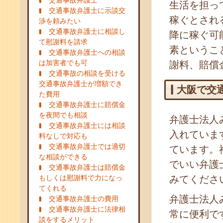
交通事故弁護士
生活を担っ
交通事故弁護士に示談交
稼ぐとされ
渉を頼みたい
交通事故弁護士に相談し
降に稼ぐ可
て慰謝料を請求
素というこ
交通事故弁護士への相談
は加害者でも可
謝料、賠償
交通事故の相談を受ける
交通事故弁護士が増額でき
大阪で交
た費用
交通事故弁護士に賠償金
を夜間でも相談
弁護士法人
交通事故弁護士には相談
入れていま
料なしで対応も
交通事故弁護士では適切
ています。
な相談ができる
でいい弁護
交通事故弁護士は賠償金
もしくは慰謝料で力になっ
みてくださ
てくれる
弁護士法人
交通事故弁護士の費用
交通事故弁護士に法律相
常に便利で
談をするメリット