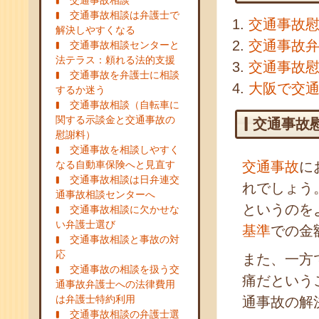
交通事故相談
交通事故相談は弁護士で
交通事故
解決しやすくなる
交通事故
交通事故相談センターと
法テラス：頼れる法的支援
交通事故
交通事故を弁護士に相談
大阪で交
するか迷う
交通事故相談（自転車に
関する示談金と交通事故の
交通事故
慰謝料）
交通事故を相談しやすく
なる自動車保険へと見直す
交通事故
に
交通事故相談は日弁連交
れでしょう
通事故相談センターへ
というのを
交通事故相談に欠かせな
い弁護士選び
基準
での金
交通事故相談と事故の対
応
また、一方
交通事故の相談を扱う交
痛だという
通事故弁護士への法律費用
は弁護士特約利用
通事故の解
交通事故相談の弁護士選