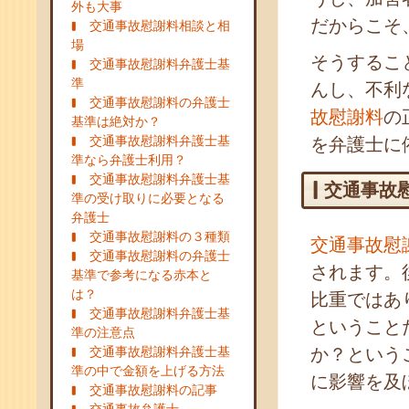
外も大事
だからこそ
交通事故慰謝料相談と相
場
そうするこ
交通事故慰謝料弁護士基
準
んし、不利
交通事故慰謝料の弁護士
故慰謝料
の
基準は絶対か？
交通事故慰謝料弁護士基
を弁護士に
準なら弁護士利用？
交通事故慰謝料弁護士基
交通事故
準の受け取りに必要となる
弁護士
交通事故慰謝料の３種類
交通事故慰
交通事故慰謝料の弁護士
されます。
基準で参考になる赤本と
は？
比重ではあ
交通事故慰謝料弁護士基
ということ
準の注意点
交通事故慰謝料弁護士基
か？という
準の中で金額を上げる方法
に影響を及
交通事故慰謝料の記事