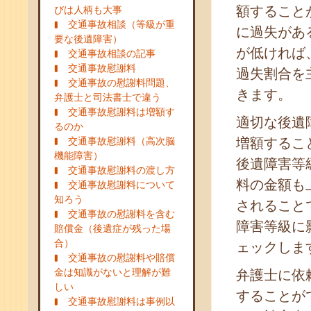
額すること
びは人柄も大事
交通事故相談（等級が重
に過失があ
要な後遺障害）
が低ければ
交通事故相談の記事
交通事故慰謝料
過失割合を
交通事故の慰謝料問題、
きます。
弁護士と司法書士で違う
交通事故慰謝料は増額す
適切な後遺
るのか
交通事故慰謝料（高次脳
増額するこ
機能障害）
後遺障害等
交通事故慰謝料の渡し方
料の金額も
交通事故慰謝料について
知ろう
されること
交通事故の慰謝料を含む
障害等級に
賠償金（後遺症が残った場
合）
ェックしま
交通事故の慰謝料や賠償
金は知識がないと理解が難
弁護士に依
しい
することが
交通事故慰謝料は事例以