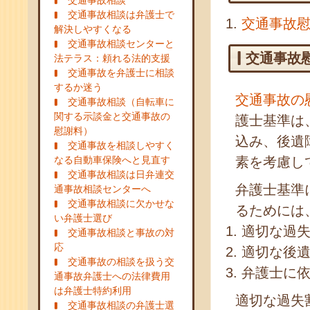
交通事故相談
交通事故相談は弁護士で
交通事故
解決しやすくなる
交通事故相談センターと
交通事故
法テラス：頼れる法的支援
交通事故を弁護士に相談
するか迷う
交通事故の
交通事故相談（自転車に
関する示談金と交通事故の
護士基準は
慰謝料）
込み、後遺
交通事故を相談しやすく
なる自動車保険へと見直す
素を考慮し
交通事故相談は日弁連交
弁護士基準
通事故相談センターへ
交通事故相談に欠かせな
るためには
い弁護士選び
適切な過
交通事故相談と事故の対
応
適切な後
交通事故の相談を扱う交
弁護士に
通事故弁護士への法律費用
は弁護士特約利用
適切な過失
交通事故相談の弁護士選