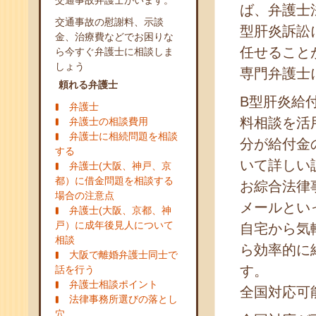
交通事故弁護士がいます。
ば、弁護士
交通事故の慰謝料、示談
型肝炎訴訟
金、治療費などでお困りな
任せること
ら今すぐ弁護士に相談しま
しょう
専門弁護士
頼れる弁護士
B型肝炎給
弁護士
料相談を活
弁護士の相談費用
弁護士に相続問題を相談
分が給付金
する
いて詳しい
弁護士(大阪、神戸、京
都）に借金問題を相談する
お綜合法律
場合の注意点
メールとい
弁護士(大阪、京都、神
戸）に成年後見人について
自宅から気
相談
ら効率的に
大阪で離婚弁護士同士で
す。
話を行う
弁護士相談ポイント
全国対応可
法律事務所選びの落とし
穴