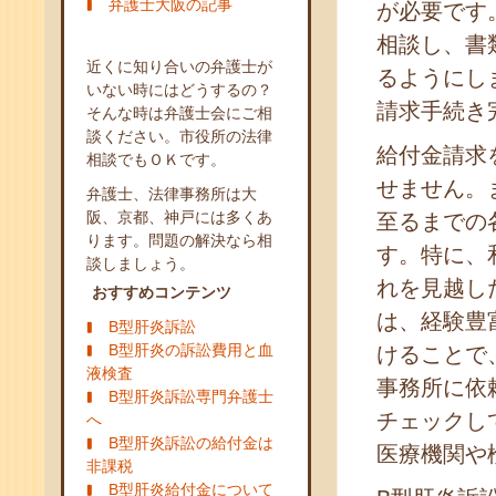
弁護士大阪の記事
が必要です
相談し、書
近くに知り合いの弁護士が
るようにし
いない時にはどうするの？
請求手続き
そんな時は弁護士会にご相
談ください。市役所の法律
給付金請求
相談でもＯＫです。
せません。
弁護士、法律事務所は大
阪、京都、神戸には多くあ
至るまでの
ります。問題の解決なら相
す。特に、
談しましょう。
れを見越し
おすすめコンテンツ
は、経験豊
B型肝炎訴訟
B型肝炎の訴訟費用と血
けることで
液検査
事務所に依
B型肝炎訴訟専門弁護士
チェックし
へ
B型肝炎訴訟の給付金は
医療機関や
非課税
B型肝炎給付金について