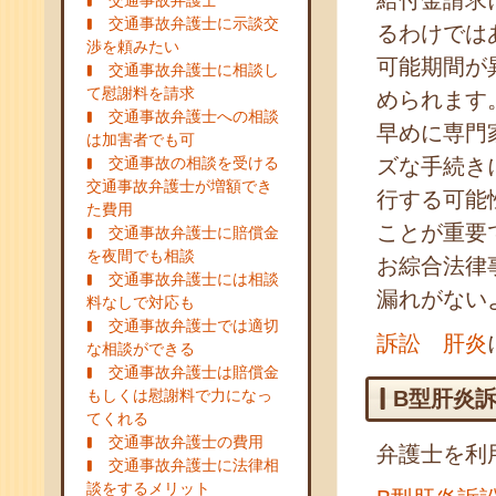
給付金請求
交通事故弁護士
交通事故弁護士に示談交
るわけでは
渉を頼みたい
可能期間が
交通事故弁護士に相談し
て慰謝料を請求
められます
交通事故弁護士への相談
早めに専門
は加害者でも可
交通事故の相談を受ける
ズな手続き
交通事故弁護士が増額でき
行する可能
た費用
ことが重要
交通事故弁護士に賠償金
を夜間でも相談
お綜合法律
交通事故弁護士には相談
漏れがない
料なしで対応も
交通事故弁護士では適切
訴訟 肝炎
な相談ができる
交通事故弁護士は賠償金
もしくは慰謝料で力になっ
B型肝炎
てくれる
交通事故弁護士の費用
弁護士を利
交通事故弁護士に法律相
談をするメリット