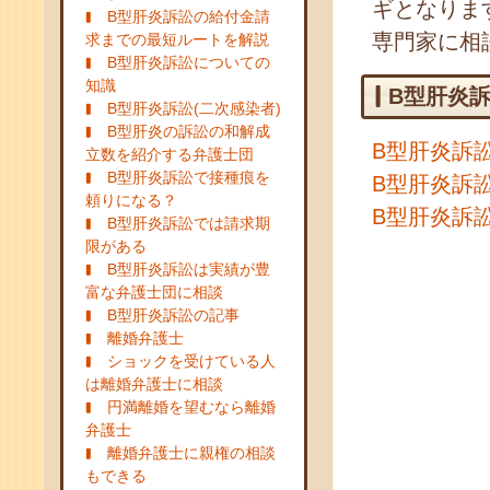
ギとなりま
B型肝炎訴訟の給付金請
専門家に相
求までの最短ルートを解説
B型肝炎訴訟についての
知識
B型肝炎
B型肝炎訴訟(二次感染者)
B型肝炎の訴訟の和解成
B型肝炎訴
立数を紹介する弁護士団
B型肝炎訴訟で接種痕を
B型肝炎訴
頼りになる？
B型肝炎訴
B型肝炎訴訟では請求期
限がある
B型肝炎訴訟は実績が豊
富な弁護士団に相談
B型肝炎訴訟の記事
離婚弁護士
ショックを受けている人
は離婚弁護士に相談
円満離婚を望むなら離婚
弁護士
離婚弁護士に親権の相談
もできる