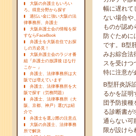
大阪の弁護士もいろい
幅に遅れて
ろ。得意分野から探す
過払い金に強い大阪の法
ない場合や
律事務所、弁護士
ものが認め
大阪弁護士会の情報を探
防ぐために
すならFaceBook
弁護士を大阪在住でお探
です。B型
しの方必見！
みお綜合法
大阪弁護士会のラジオ番
組『弁護士の放課後 ほな行
スを受けつ
こか～ 』
特に注意が
弁護士、法律事務所は大
阪では増えています
B型肝炎訴
弁護士、法律事務所を大
阪で探す（労務問題）
るかを証明
弁護士、法律事務所（大
団予防接種
阪、京都、神戸）選びは紹
る診断書が
介で
弁護士を選ぶ際の注意点
通らない可
大阪の弁護士、法律事務
限が設けら
所で解決