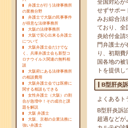
全国対応が
弁護士が行う法律事務所
せずサポー
の業務分野
弁護士で大阪の民事事件
みお綜合法
が得意な法律事務所
ており、全
大阪の法律事務所
大阪で安心出来る弁護士
炎給付金請
について
門弁護士が
大阪弁護士会だけでな
り、初期費
く、兵庫弁護士会も新型コ
ロナウイルス関連の無料相
国各地の被
談
トを提供し
大阪府にある法律事務所
の相談費用
大阪弁護士会では医療に
B型肝炎
関する相談もできる
女性弁護士（大阪）の割
よくあるト
合が急増中！その成功と課
題を解説
B型肝炎訴
大阪 弁護士
超過などが
大阪、京都の企業法務に
強い弁護士
カルテや診