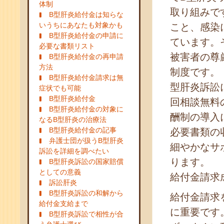
体制
取り組みで
B型肝炎給付金は知らな
いうちにあなたも対象かも
こと、感染
B型肝炎給付金の申請に
ています。
必要な書類リスト
被害者の尊
B型肝炎給付金の再申請
方法
制度です。
B型肝炎給付金請求は無
型肝炎訴訟
症状でも可能
B型肝炎給付金
回相談無料
B型肝炎給付金の対象に
酬制の導入
なるB型肝炎の治療法
B型肝炎給付金の記事
必要書類の
弁護士団が扱うB型肝炎
細やかなサ
訴訟を詳細を調べたい
ります。
B型肝炎訴訟の国家賠償
としての意義
給付金請求
訴訟肝炎
B型肝炎訴訟の和解から
給付金請求
給付金支給まで
に重要です
B型肝炎訴訟で相性が合