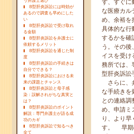
う弁護士選び
ず、すぐに
B型肝炎訴訟には時効が
な医療カル
あるので調査も早めにした
め、余裕を
い
B型肝炎訴訟で受け取れ
具体的な行
る金額
するかを確
B型肝炎訴訟を弁護士に
依頼するメリット
う。その後
B型肝炎訴訟を通じた制
イスを受け
度
B型肝炎訴訟の手続きは
務所では、
自分でできる？
型肝炎訴訟
B型肝炎訴訟における未
さらに、弁
来の課題とチャンス
B型肝炎訴訟と母子感
な手続きを
染：誤解されがちな真実と
との連絡調
は？
B型肝炎訴訟のポイント
め、申請ミ
解説：専門弁護士が語る成
り、より早
功のカギ
B型肝炎訴訟で知るべき
す。 早期
全て