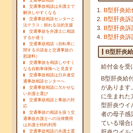
交通事故相談
交通事故相談は弁護士で
B型肝炎給
解決しやすくなる
B型肝炎訴
交通事故相談センターと
法テラス：頼れる法的支援
B型肝炎訴
交通事故を弁護士に相談
B型肝炎訴
するか迷う
交通事故相談（自転車に
関する示談金と交通事故の
B型肝炎
慰謝料）
交通事故を相談しやすく
給付金を受
なる自動車保険へと見直す
交通事故相談は日弁連交
B型肝炎給
通事故相談センターへ
があります。
交通事故相談に欠かせな
い弁護士選び
に生まれた
交通事故相談と事故の対
型肝炎ウイ
応
交通事故の相談を扱う交
者の母子感
通事故弁護士への法律費用
ている場合
は弁護士特約利用
交通事故相談の弁護士選
肝炎ウイル