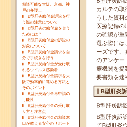
B型肝炎訴
相談可能な大阪、京都、神
カルテの取
戸の弁護士
B型肝炎給付金訴訟を行
うした資料
う際の注意について
医療記録の
B型肝炎の給付金を貰う
の確認が重
ためには？
B型肝炎給付金の訴訟の
選ぶ際には
対象について
ーズです。
B型肝炎給付金請求を自
分で手続きを行う
のアンケー
B型肝炎給付金が受け取
療機関を提
れるウイルス感染者
B型肝炎給付金請求を大
要書類を速
阪で効率的に進める方法と
そのポイント
B型肝炎
B型肝炎給付金再申請の
可能性
B型肝炎訴
B型肝炎給付金の受け取
り方と注意点
B型肝炎訴
B型肝炎給付金の相談窓
口が教える安心のサポート
てB型肝炎