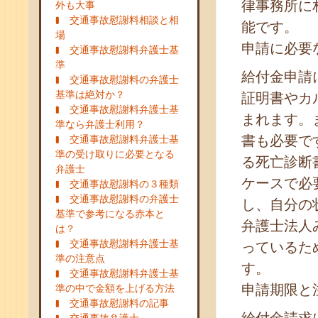
律事務所に
外も大事
交通事故慰謝料相談と相
能です。
場
申請に必要
交通事故慰謝料弁護士基
準
給付金申請
交通事故慰謝料の弁護士
基準は絶対か？
証明書やカ
交通事故慰謝料弁護士基
まれます。
準なら弁護士利用？
書も必要で
交通事故慰謝料弁護士基
準の受け取りに必要となる
る死亡診断
弁護士
ケースで必
交通事故慰謝料の３種類
交通事故慰謝料の弁護士
し、自分の
基準で参考になる赤本と
弁護士法人
は？
交通事故慰謝料弁護士基
っているた
準の注意点
す。
交通事故慰謝料弁護士基
申請期限と
準の中で金額を上げる方法
交通事故慰謝料の記事