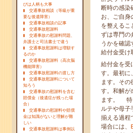
びは人柄も大事
断時の感染
交通事故相談（等級が重
お、ご自身
要な後遺障害）
交通事故相談の記事
を整えるこ
交通事故慰謝料
ずは専門の
交通事故の慰謝料問題、
弁護士と司法書士で違う
うかを確認
交通事故慰謝料は増額す
給付金受け
るのか
交通事故慰謝料（高次脳
給付金を受
機能障害）
す。最初に
交通事故慰謝料の渡し方
交通事故慰謝料について
ます。その
知ろう
す。和解が
交通事故の慰謝料を含む
賠償金（後遺症が残った場
ます。 特
合）
ルテや母子
交通事故の慰謝料や賠償
金は知識がないと理解が難
揃える過程
しい
場合には、
交通事故慰謝料は事例以