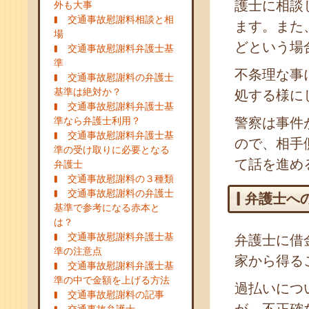
護士に相談
外も大事
交通事故慰謝料相談と相
ます。また
場
どという場
交通事故慰謝料弁護士基
準
不条理な事
交通事故慰謝料の弁護士
基準は絶対か？
処する様に
交通事故慰謝料弁護士基
準なら弁護士利用？
警察は事件
交通事故慰謝料弁護士基
ので、相手
準の受け取りに必要となる
て話を進め
弁護士
交通事故慰謝料の３種類
交通事故慰謝料の弁護士
弁護士へ
基準で参考になる赤本と
は？
交通事故慰謝料弁護士基
弁護士に借
準の注意点
家から得る
交通事故慰謝料弁護士基
準の中で金額を上げる方法
過払いにつ
交通事故慰謝料の記事