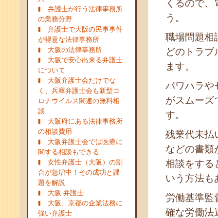
くるので、
弁護士が行う法律事務所
う。
の業務分野
弁護士で大阪の民事事件
職場問題相
が得意な法律事務所
大阪の法律事務所
どのトラブ
大阪で安心出来る弁護士
ます。
について
大阪弁護士会だけでな
パワハラや
く、兵庫弁護士会も新型コ
がスムーズ
ロナウイルス関連の無料相
談
す。
大阪府にある法律事務所
の相談費用
残業代未払
大阪弁護士会では医療に
などの書類
関する相談もできる
女性弁護士（大阪）の割
相談をする
合が急増中！その成功と課
いう方法も
題を解説
大阪 弁護士
労働基準監
大阪、京都の企業法務に
確な労働法
強い弁護士