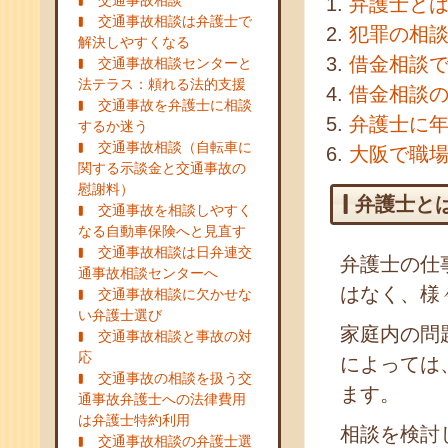
交通事故相談
弁護士と
交通事故相談は弁護士で
犯罪の相
解決しやすくなる
借金相談
交通事故相談センターと
法テラス：頼れる法的支援
借金相談
交通事故を弁護士に相談
弁護士に
するか迷う
交通事故相談（自転車に
大阪で職
関する示談金と交通事故の
慰謝料）
弁護士と
交通事故を相談しやすく
なる自動車保険へと見直す
交通事故相談は日弁連交
弁護士の仕
通事故相談センターへ
はなく、様
交通事故相談に欠かせな
い弁護士選び
家庭内の問
交通事故相談と事故の対
応
によっては
交通事故の相談を扱う交
ます。
通事故弁護士への法律費用
は弁護士特約利用
相談を検討
交通事故相談の弁護士選