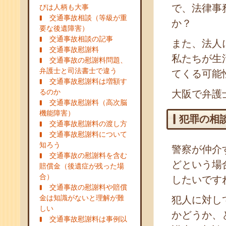
で、法律事
びは人柄も大事
交通事故相談（等級が重
か？
要な後遺障害）
交通事故相談の記事
また、法人
交通事故慰謝料
私たちが生
交通事故の慰謝料問題、
弁護士と司法書士で違う
てくる可能
交通事故慰謝料は増額す
るのか
大阪で弁護
交通事故慰謝料（高次脳
機能障害）
犯罪の相
交通事故慰謝料の渡し方
交通事故慰謝料について
知ろう
警察が仲介
交通事故の慰謝料を含む
どという場
賠償金（後遺症が残った場
合）
したいです
交通事故の慰謝料や賠償
金は知識がないと理解が難
犯人に対し
しい
かどうか、
交通事故慰謝料は事例以