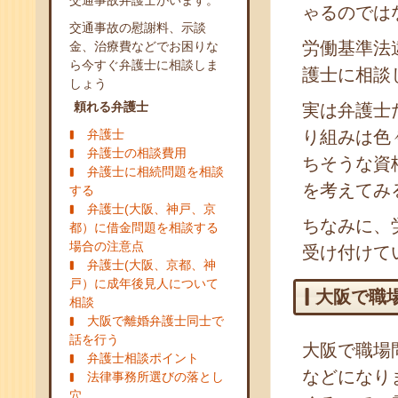
交通事故弁護士がいます。
ゃるのでは
交通事故の慰謝料、示談
労働基準法
金、治療費などでお困りな
ら今すぐ弁護士に相談しま
護士に相談
しょう
頼れる弁護士
実は弁護士
弁護士
り組みは色
弁護士の相談費用
ちそうな資
弁護士に相続問題を相談
を考えてみ
する
弁護士(大阪、神戸、京
ちなみに、
都）に借金問題を相談する
場合の注意点
受け付けて
弁護士(大阪、京都、神
戸）に成年後見人について
大阪で職
相談
大阪で離婚弁護士同士で
話を行う
大阪で職場
弁護士相談ポイント
などになり
法律事務所選びの落とし
穴