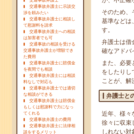
が、不正確
交通事故弁護士
交通事故弁護士に示談交
そのため、
渉を頼みたい
交通事故弁護士に相談し
基準などは
て慰謝料を請求
す。
交通事故弁護士への相談
は加害者でも可
弁護士は借
交通事故の相談を受ける
確なアドバ
交通事故弁護士が増額でき
た費用
また、必要
交通事故弁護士に賠償金
を夜間でも相談
をしたりし
交通事故弁護士には相談
ことが、解
料なしで対応も
交通事故弁護士では適切
な相談ができる
弁護士と
交通事故弁護士は賠償金
もしくは慰謝料で力になっ
近年、様々
てくれる
交通事故弁護士の費用
徐々に収束
交通事故弁護士に法律相
しれない対
談をするメリット