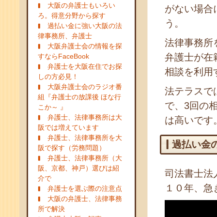
大阪の弁護士もいろい
がない場合
ろ。得意分野から探す
う。
過払い金に強い大阪の法
律事務所、弁護士
法律事務所
大阪弁護士会の情報を探
弁護士が在
すならFaceBook
弁護士を大阪在住でお探
相談を利用
しの方必見！
大阪弁護士会のラジオ番
法テラスで
組『弁護士の放課後 ほな行
で、3回の
こか～ 』
弁護士、法律事務所は大
は高いです
阪では増えています
弁護士、法律事務所を大
過払い金
阪で探す（労務問題）
弁護士、法律事務所（大
阪、京都、神戸）選びは紹
司法書士法
介で
１０年、急
弁護士を選ぶ際の注意点
大阪の弁護士、法律事務
所で解決