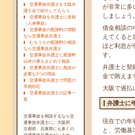
交通事故弁護士を大阪弁
が非常に多
護士会で紹介してもらう
しましょう
交通事故を弁護士に依頼
（人身事故）
借金相談の
交通事故の慰謝料の増額
なら交通事故弁護士
えてくると
むちうちの慰謝料の相談
ほど利息が
なら交通事故弁護士
す。
交通事故弁護士に慰謝料
以外の事もまとめて相談
弁護士と契
交通事故弁護士に相談が
必要な3つの理由
金で賄えま
交通事故弁護士で問題の
早期対応
大阪で過払
交通事故弁護士の記事一
覧
弁護士に
交通事故を相談するなら交
現在での年
通事故弁護士に。大阪府、
京都府、兵庫県にも多くの
と、労働基