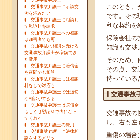
交通事故弁護士
このとき、
交通事故弁護士に示談交
渉を頼みたい
です。その
交通事故弁護士に相談し
利な契約を
て慰謝料を請求
交通事故弁護士への相談
保険会社の
は加害者でも可
交通事故の相談を受ける
知識も交渉
交通事故弁護士が増額でき
そのため、
た費用
交通事故弁護士に賠償金
その点、交
を夜間でも相談
持っている
交通事故弁護士には相談
料なしで対応も
交通事故弁護士では適切
交通事故
な相談ができる
交通事故弁護士は賠償金
もしくは慰謝料で力になっ
交通事故の
てくれる
し、右も左
交通事故弁護士の費用
交通事故弁護士に法律相
重傷の場合
談をするメリット