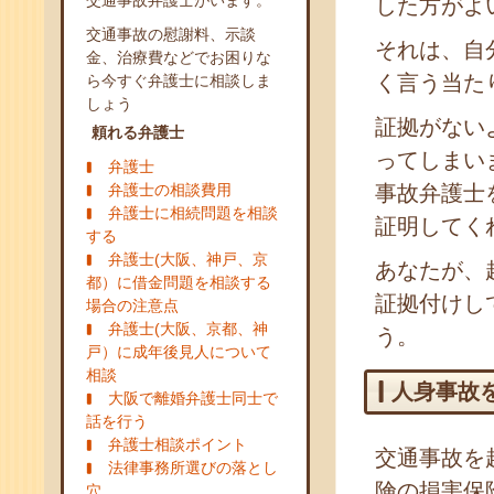
交通事故弁護士がいます。
した方がよ
交通事故の慰謝料、示談
それは、自
金、治療費などでお困りな
く言う当た
ら今すぐ弁護士に相談しま
しょう
証拠がない
頼れる弁護士
ってしまい
弁護士
弁護士の相談費用
事故弁護士
弁護士に相続問題を相談
証明してく
する
弁護士(大阪、神戸、京
あなたが、
都）に借金問題を相談する
証拠付けし
場合の注意点
弁護士(大阪、京都、神
う。
戸）に成年後見人について
相談
人身事故
大阪で離婚弁護士同士で
話を行う
弁護士相談ポイント
交通事故を
法律事務所選びの落とし
険の損害保
穴