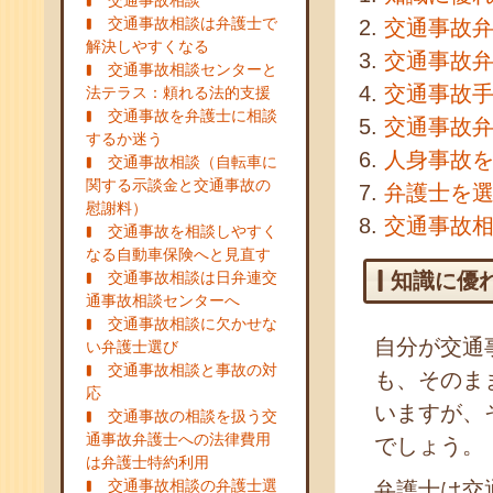
交通事故相談
交通事故相談は弁護士で
交通事故
解決しやすくなる
交通事故
交通事故相談センターと
交通事故
法テラス：頼れる法的支援
交通事故を弁護士に相談
交通事故
するか迷う
人身事故
交通事故相談（自転車に
関する示談金と交通事故の
弁護士を
慰謝料）
交通事故
交通事故を相談しやすく
なる自動車保険へと見直す
交通事故相談は日弁連交
知識に優
通事故相談センターへ
交通事故相談に欠かせな
自分が交通
い弁護士選び
交通事故相談と事故の対
も、そのま
応
いますが、
交通事故の相談を扱う交
通事故弁護士への法律費用
でしょう。
は弁護士特約利用
交通事故相談の弁護士選
弁護士は交