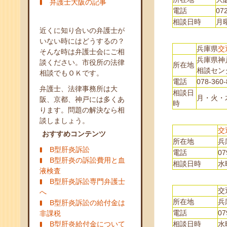
弁護士大阪の記事
電話
07
相談日時
月曜
近くに知り合いの弁護士が
いない時にはどうするの？
兵庫県
交
そんな時は弁護士会にご相
兵庫県神
談ください。市役所の法律
所在地
相談セン
相談でもＯＫです。
電話
078-360-
弁護士、法律事務所は大
相談日
月・火・木・
阪、京都、神戸には多くあ
時
ります。問題の解決なら相
談しましょう。
交
おすすめコンテンツ
所在地
兵
B型肝炎訴訟
電話
07
B型肝炎の訴訟費用と血
相談日時
水曜
液検査
B型肝炎訴訟専門弁護士
交
へ
所在地
兵
B型肝炎訴訟の給付金は
電話
07
非課税
B型肝炎給付金について
相談日時
水曜