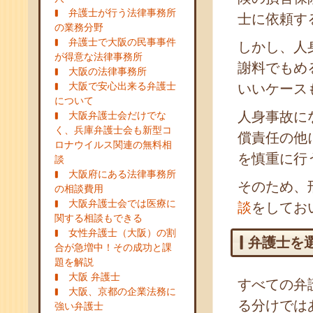
弁護士が行う法律事務所
士に依頼す
の業務分野
弁護士で大阪の民事事件
しかし、人
が得意な法律事務所
謝料でもめ
大阪の法律事務所
大阪で安心出来る弁護士
いいケース
について
人身事故に
大阪弁護士会だけでな
く、兵庫弁護士会も新型コ
償責任の他
ロナウイルス関連の無料相
を慎重に行
談
大阪府にある法律事務所
そのため、
の相談費用
大阪弁護士会では医療に
談
をしてお
関する相談もできる
女性弁護士（大阪）の割
弁護士を
合が急増中！その成功と課
題を解説
大阪 弁護士
すべての弁
大阪、京都の企業法務に
る分けでは
強い弁護士