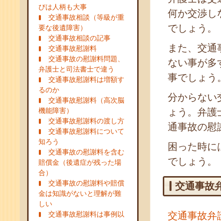
びは人柄も大事
何か交渉し
交通事故相談（等級が重
でしょう。
要な後遺障害）
交通事故相談の記事
また、交通
交通事故慰謝料
交通事故の慰謝料問題、
ない事が多
弁護士と司法書士で違う
事でしょう
交通事故慰謝料は増額す
るのか
分からない
交通事故慰謝料（高次脳
機能障害）
ょう。弁護
交通事故慰謝料の渡し方
通事故の慰
交通事故慰謝料について
知ろう
困った時に
交通事故の慰謝料を含む
でしょう。
賠償金（後遺症が残った場
合）
交通事故の慰謝料や賠償
交通事故
金は知識がないと理解が難
しい
交通事故慰謝料は事例以
交通事故弁