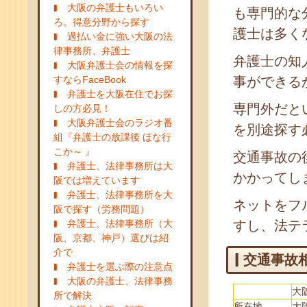
大阪の弁護士もいろい
も専門的な
ろ。得意分野から探す
護士は多く
過払い金に強い大阪の法
律事務所、弁護士
弁護士の知
大阪弁護士会の情報を探
すならFaceBook
事ができる
弁護士を大阪在住でお探
専門外だと
しの方必見！
大阪弁護士会のラジオ番
を別途探す
組『弁護士の放課後 ほな行
こか～ 』
交通事故の
弁護士、法律事務所は大
かかってし
阪では増えています
弁護士、法律事務所を大
ネットをフ
阪で探す（労務問題）
弁護士、法律事務所（大
すし、法テ
阪、京都、神戸）選びは紹
介で
交通事故
弁護士を選ぶ際の注意点
大阪の弁護士、法律事務
大
所で解決
所在地
大