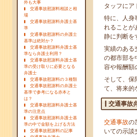
外も大事
タッフにア
交通事故慰謝料相談と相
場
特に、人身
交通事故慰謝料弁護士基
れることが
準
交通事故慰謝料の弁護士
静に判断を
基準は絶対か？
交通事故慰謝料弁護士基
実績のある
準なら弁護士利用？
の都市部を
交通事故慰謝料弁護士基
容や報酬額
準の受け取りに必要となる
弁護士
そして、保
交通事故慰謝料の３種類
交通事故慰謝料の弁護士
て、将来的
基準で参考になる赤本と
は？
交通事故
交通事故慰謝料弁護士基
準の注意点
交通事故慰謝料弁護士基
交通事故
の
準の中で金額を上げる方法
いての示談
交通事故慰謝料の記事