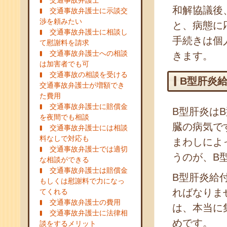
交通事故弁護士
和解協議後
交通事故弁護士に示談交
渉を頼みたい
と、病態に
交通事故弁護士に相談し
手続きは個
て慰謝料を請求
交通事故弁護士への相談
きます。
は加害者でも可
交通事故の相談を受ける
B型肝炎
交通事故弁護士が増額でき
た費用
交通事故弁護士に賠償金
B型肝炎は
を夜間でも相談
臓の病気で
交通事故弁護士には相談
料なしで対応も
まわしによ
交通事故弁護士では適切
うのが、B
な相談ができる
交通事故弁護士は賠償金
B型肝炎給
もしくは慰謝料で力になっ
ればなりま
てくれる
交通事故弁護士の費用
は、本当に
交通事故弁護士に法律相
めです。
談をするメリット