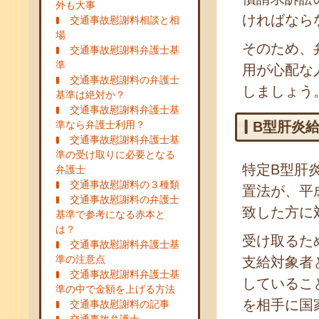
外も大事
ければなら
交通事故慰謝料相談と相
場
そのため、
交通事故慰謝料弁護士基
準
用が心配な
交通事故慰謝料の弁護士
しましょう
基準は絶対か？
交通事故慰謝料弁護士基
準なら弁護士利用？
B型肝炎
交通事故慰謝料弁護士基
準の受け取りに必要となる
特定B型肝
弁護士
交通事故慰謝料の３種類
置法が、平
交通事故慰謝料の弁護士
致した方に
基準で参考になる赤本と
は？
受け取るた
交通事故慰謝料弁護士基
準の注意点
支給対象者
交通事故慰謝料弁護士基
しているこ
準の中で金額を上げる方法
を相手に国
交通事故慰謝料の記事