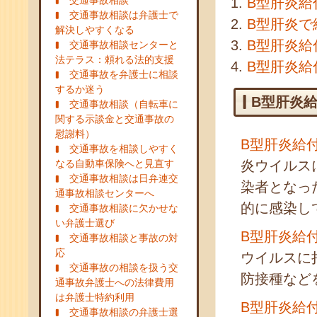
交通事故相談
B型肝炎給
交通事故相談は弁護士で
B型肝炎で
解決しやすくなる
B型肝炎給
交通事故相談センターと
法テラス：頼れる法的支援
B型肝炎給
交通事故を弁護士に相談
するか迷う
B型肝炎
交通事故相談（自転車に
関する示談金と交通事故の
慰謝料）
B型肝炎給
交通事故を相談しやすく
なる自動車保険へと見直す
炎ウイルス
交通事故相談は日弁連交
染者となっ
通事故相談センターへ
的に感染し
交通事故相談に欠かせな
い弁護士選び
B型肝炎給
交通事故相談と事故の対
応
ウイルスに
交通事故の相談を扱う交
防接種など
通事故弁護士への法律費用
は弁護士特約利用
B型肝炎給
交通事故相談の弁護士選