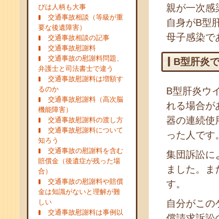
親が一次感
びは人柄も大事
交通事故相談（等級が重
自身がB型
要な後遺障害）
母子感染で
交通事故相談の記事
交通事故慰謝料
交通事故の慰謝料問題、
B型肝炎
弁護士と司法書士で違う
交通事故慰謝料は増額す
るのか
B型肝炎ウ
交通事故慰謝料（高次脳
れる場合が
機能障害）
器の連続使
交通事故慰謝料の渡し方
交通事故慰謝料について
った人です
知ろう
交通事故の慰謝料を含む
集団訴訟に
賠償金（後遺症が残った場
ました。ま
合）
交通事故の慰謝料や賠償
す。
金は知識がないと理解が難
しい
自分がこの
交通事故慰謝料は事例以
償請求訴訟