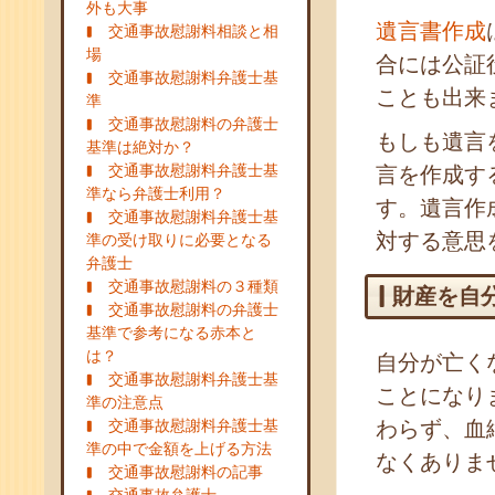
外も大事
遺言書作成
交通事故慰謝料相談と相
場
合には公証
交通事故慰謝料弁護士基
ことも出来
準
交通事故慰謝料の弁護士
もしも遺言
基準は絶対か？
交通事故慰謝料弁護士基
言を作成す
準なら弁護士利用？
す。遺言作
交通事故慰謝料弁護士基
対する意思
準の受け取りに必要となる
弁護士
交通事故慰謝料の３種類
財産を自
交通事故慰謝料の弁護士
基準で参考になる赤本と
は？
自分が亡く
交通事故慰謝料弁護士基
ことになり
準の注意点
交通事故慰謝料弁護士基
わらず、血
準の中で金額を上げる方法
なくありま
交通事故慰謝料の記事