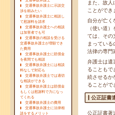
交通事故弁護士
また、故人
交通事故弁護士に示談交
ことができ
渉を頼みたい
交通事故弁護士に相談し
自分が亡く
て慰謝料を請求
交通事故弁護士への相談
（使い道）
は加害者でも可
ては、その
交通事故の相談を受ける
まっている
交通事故弁護士が増額でき
た費用
法律の専門
交通事故弁護士に賠償金
を夜間でも相談
弁護士は遺
交通事故弁護士には相談
ることもで
料なしで対応も
交通事故弁護士では適切
続させるか
な相談ができる
ることがで
交通事故弁護士は賠償金
もしくは慰謝料で力になっ
公正証書
てくれる
交通事故弁護士の費用
交通事故弁護士に法律相
公正証書著
談をするメリット