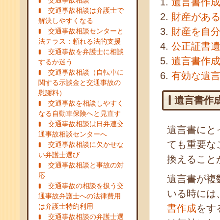
交通事故相談
遺言書作
交通事故相談は弁護士で
財産があ
解決しやすくなる
財産を自
交通事故相談センターと
法テラス：頼れる法的支援
公正証書
交通事故を弁護士に相談
遺言書作
するか迷う
交通事故相談（自転車に
有効な遺
関する示談金と交通事故の
慰謝料）
遺言書作
交通事故を相談しやすく
なる自動車保険へと見直す
交通事故相談は日弁連交
遺言書にと
通事故相談センターへ
ても重要な
交通事故相談に欠かせな
い弁護士選び
換えること
交通事故相談と事故の対
応
遺言書が複
交通事故の相談を扱う交
いる時には
通事故弁護士への法律費用
は弁護士特約利用
書作成
をす
交通事故相談の弁護士選