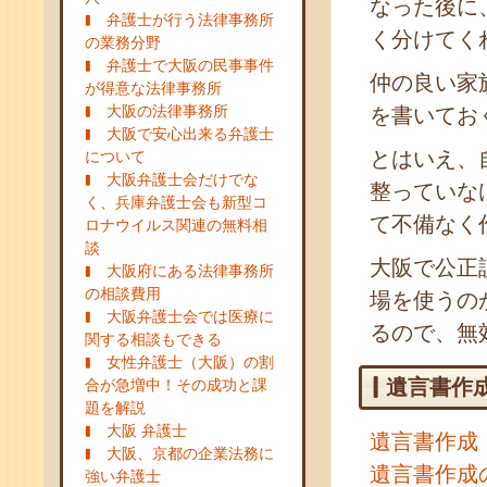
なった後に
弁護士が行う法律事務所
く分けてく
の業務分野
弁護士で大阪の民事事件
仲の良い家
が得意な法律事務所
大阪の法律事務所
を書いてお
大阪で安心出来る弁護士
とはいえ、
について
大阪弁護士会だけでな
整っていな
く、兵庫弁護士会も新型コ
て不備なく
ロナウイルス関連の無料相
談
大阪で公正
大阪府にある法律事務所
の相談費用
場を使うの
大阪弁護士会では医療に
るので、無
関する相談もできる
女性弁護士（大阪）の割
遺言書作
合が急増中！その成功と課
題を解説
大阪 弁護士
遺言書作成
大阪、京都の企業法務に
遺言書作成
強い弁護士