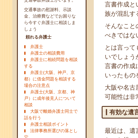
交通事故弁護士がいます。
言書作成と
交通事故の慰謝料、示談
族が混乱す
金、治療費などでお困りな
ら今すぐ弁護士に相談しま
そんなこと
しょう
べきではな
頼れる弁護士
弁護士
とは言って
弁護士の相談費用
いでしょう
弁護士に相続問題を相談
言書の作成
する
弁護士(大阪、神戸、京
いったもの
都）に借金問題を相談する
場合の注意点
大阪や名古
弁護士(大阪、京都、神
可能性は非
戸）に成年後見人について
相談
大阪で離婚弁護士同士で
有効な遺
話を行う
弁護士相談ポイント
最近は、遺
法律事務所選びの落とし
穴