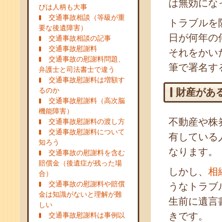
は無効にな
びは人柄も大事
交通事故相談（等級が重
トラブルを
要な後遺障害）
日が何年の
交通事故相談の記事
交通事故慰謝料
それをかい
交通事故の慰謝料問題、
筆で署名す
弁護士と司法書士で違う
交通事故慰謝料は増額す
るのか
財産があ
交通事故慰謝料（高次脳
機能障害）
不動産や株
交通事故慰謝料の渡し方
交通事故慰謝料について
有している
知ろう
なります。
交通事故の慰謝料を含む
賠償金（後遺症が残った場
しかし、
相
合）
交通事故の慰謝料や賠償
うなトラブ
金は知識がないと理解が難
生前に遺言
しい
きです。
交通事故慰謝料は事例以