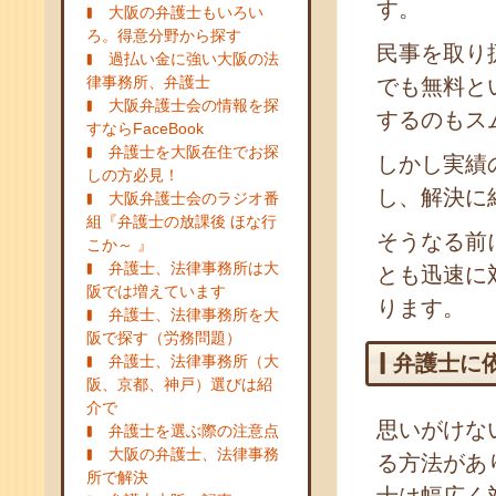
す。
大阪の弁護士もいろい
ろ。得意分野から探す
民事を取り
過払い金に強い大阪の法
律事務所、弁護士
でも無料と
大阪弁護士会の情報を探
するのもス
すならFaceBook
弁護士を大阪在住でお探
しかし実績
しの方必見！
し、解決に
大阪弁護士会のラジオ番
組『弁護士の放課後 ほな行
そうなる前
こか～ 』
弁護士、法律事務所は大
とも迅速に
阪では増えています
ります。
弁護士、法律事務所を大
阪で探す（労務問題）
弁護士に
弁護士、法律事務所（大
阪、京都、神戸）選びは紹
介で
思いがけな
弁護士を選ぶ際の注意点
大阪の弁護士、法律事務
る方法があ
所で解決