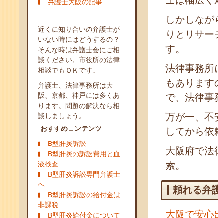
士は幅広く
弁護士大阪の記事
しかしなが
近くに知り合いの弁護士が
りとリサー
いない時にはどうするの？
す。
そんな時は弁護士会にご相
談ください。市役所の法律
法律事務所
相談でもＯＫです。
もあります
弁護士、法律事務所は大
阪、京都、神戸には多くあ
で、法律事
ります。問題の解決なら相
万が一、不
談しましょう。
おすすめコンテンツ
してから依
B型肝炎訴訟
大阪府で法
B型肝炎の訴訟費用と血
液検査
索。
B型肝炎訴訟専門弁護士
へ
頼れる弁
B型肝炎訴訟の給付金は
非課税
大阪で安心
B型肝炎給付金について