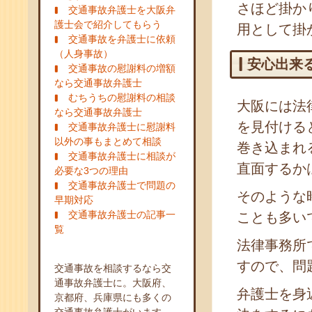
さほど掛か
交通事故弁護士を大阪弁
護士会で紹介してもらう
用として掛
交通事故を弁護士に依頼
（人身事故）
安心出来
交通事故の慰謝料の増額
なら交通事故弁護士
むちうちの慰謝料の相談
大阪には法
なら交通事故弁護士
を見付ける
交通事故弁護士に慰謝料
以外の事もまとめて相談
巻き込まれ
交通事故弁護士に相談が
直面するか
必要な3つの理由
交通事故弁護士で問題の
そのような
早期対応
交通事故弁護士の記事一
ことも多い
覧
法律事務所
すので、問
交通事故を相談するなら交
通事故弁護士に。大阪府、
弁護士を身
京都府、兵庫県にも多くの