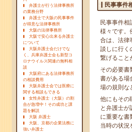
民事事件
弁護士が行う法律事務所
の業務分野
弁護士で大阪の民事事件
民事事件相
が得意な法律事務所
大阪の法律事務所
様々です。
大阪で安心出来る弁護士
合は、法律
について
談しに行く
大阪弁護士会だけでな
く、兵庫弁護士会も新型コ
繋げること
ロナウイルス関連の無料相
談
その必要書
大阪府にある法律事務所
書がある場
の相談費用
大阪弁護士会では医療に
場の規則な
関する相談もできる
女性弁護士（大阪）の割
他にもその
合が急増中！その成功と課
と弁護士が
題を解説
に重要な書
大阪 弁護士
大阪、京都の企業法務に
当時の状況
強い弁護士