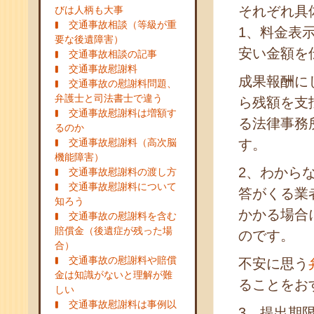
それぞれ具
びは人柄も大事
交通事故相談（等級が重
1、料金表
要な後遺障害）
安い金額を
交通事故相談の記事
交通事故慰謝料
成果報酬に
交通事故の慰謝料問題、
弁護士と司法書士で違う
ら残額を支
交通事故慰謝料は増額す
る法律事務
るのか
交通事故慰謝料（高次脳
す。
機能障害）
2、わから
交通事故慰謝料の渡し方
交通事故慰謝料について
答がくる業
知ろう
かかる場合
交通事故の慰謝料を含む
賠償金（後遺症が残った場
のです。
合）
交通事故の慰謝料や賠償
不安に思う
金は知識がないと理解が難
ることをお
しい
交通事故慰謝料は事例以
3、提出期