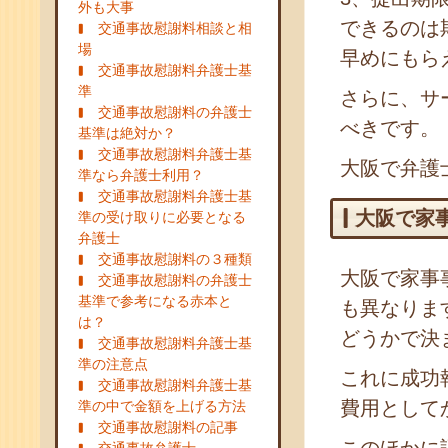
外も大事
できるのは
交通事故慰謝料相談と相
場
早めにもら
交通事故慰謝料弁護士基
準
さらに、サ
交通事故慰謝料の弁護士
べきです。
基準は絶対か？
交通事故慰謝料弁護士基
大阪で弁護
準なら弁護士利用？
交通事故慰謝料弁護士基
大阪で家
準の受け取りに必要となる
弁護士
交通事故慰謝料の３種類
大阪で家事
交通事故慰謝料の弁護士
基準で参考になる赤本と
も異なりま
は？
どうかで決
交通事故慰謝料弁護士基
準の注意点
これに成功
交通事故慰謝料弁護士基
費用として
準の中で金額を上げる方法
交通事故慰謝料の記事