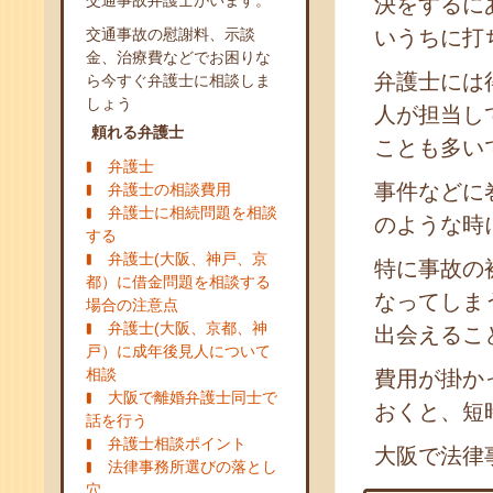
交通事故弁護士がいます。
決をするに
交通事故の慰謝料、示談
いうちに打
金、治療費などでお困りな
弁護士には
ら今すぐ弁護士に相談しま
しょう
人が担当し
頼れる弁護士
ことも多い
弁護士
事件などに
弁護士の相談費用
弁護士に相続問題を相談
のような時
する
弁護士(大阪、神戸、京
特に事故の
都）に借金問題を相談する
なってしま
場合の注意点
弁護士(大阪、京都、神
出会えるこ
戸）に成年後見人について
相談
費用が掛か
大阪で離婚弁護士同士で
おくと、短
話を行う
弁護士相談ポイント
大阪で法律
法律事務所選びの落とし
穴