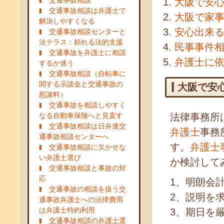
交通事故相談
大阪で安
交通事故相談は弁護士で
大阪で家
解決しやすくなる
安心出来
交通事故相談センターと
法テラス：頼れる法的支援
民事事件
交通事故を弁護士に相談
弁護士に
するか迷う
交通事故相談（自転車に
関する示談金と交通事故の
大阪で安
慰謝料）
交通事故を相談しやすく
なる自動車保険へと見直す
法律事務所
交通事故相談は日弁連交
弁護士
事務
通事故相談センターへ
す。
弁護士
交通事故相談に欠かせな
い弁護士選び
か検討して
交通事故相談と事故の対
応
1、明朗会
交通事故の相談を扱う交
2、説明を
通事故弁護士への法律費用
は弁護士特約利用
3、期日を
交通事故相談の弁護士選