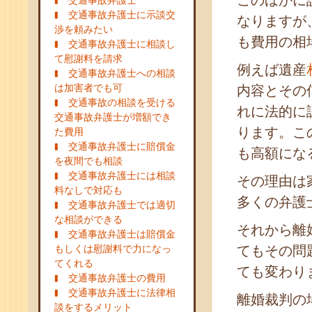
このほかに
交通事故弁護士
交通事故弁護士に示談交
なりますが
渉を頼みたい
も費用の相
交通事故弁護士に相談し
て慰謝料を請求
例えば遺産
交通事故弁護士への相談
は加害者でも可
内容とその
交通事故の相談を受ける
れに法的に
交通事故弁護士が増額でき
ります。こ
た費用
交通事故弁護士に賠償金
も高額にな
を夜間でも相談
交通事故弁護士には相談
その理由は
料なしで対応も
多くの弁護
交通事故弁護士では適切
な相談ができる
それから離
交通事故弁護士は賠償金
もしくは慰謝料で力になっ
てもその問
てくれる
ても変わり
交通事故弁護士の費用
交通事故弁護士に法律相
離婚裁判の
談をするメリット