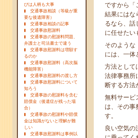
ですから「
びは人柄も大事
交通事故相談（等級が重
結果にはな
要な後遺障害）
るなら、話
交通事故相談の記事
交通事故慰謝料
に任せたい
交通事故の慰謝料問題、
弁護士と司法書士で違う
そのような
交通事故慰謝料は増額す
には、一体
るのか
交通事故慰謝料（高次脳
方法として
機能障害）
法律事務所
交通事故慰謝料の渡し方
交通事故慰謝料について
断する方法
知ろう
交通事故の慰謝料を含む
無料サービ
賠償金（後遺症が残った場
は、その事
合）
交通事故の慰謝料や賠償
す。
金は知識がないと理解が難
しい
良い空気の
交通事故慰謝料は事例以
に乗ってく