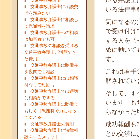
いる弁護士
交通事故弁護士
交通事故弁護士に示談交
いる法律事
渉を頼みたい
交通事故弁護士に相談し
気になるの
て慰謝料を請求
で受け付け
交通事故弁護士への相談
は加害者でも可
する人をじ
交通事故の相談を受ける
めに動いて
交通事故弁護士が増額でき
す。
た費用
交通事故弁護士に賠償金
これは着手
を夜間でも相談
交通事故弁護士には相談
解されてい
料なしで対応も
交通事故弁護士では適切
そして、す
な相談ができる
います。も
交通事故弁護士は賠償金
もしくは慰謝料で力になっ
らなかった
てくれる
成功報酬も
交通事故弁護士の費用
交通事故弁護士に法律相
との交渉に
談をするメリット