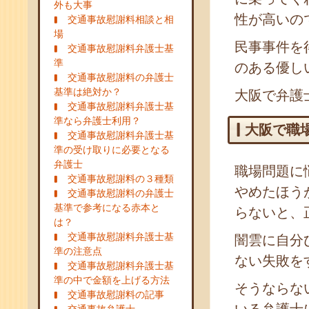
外も大事
性が高いの
交通事故慰謝料相談と相
場
民事事件を
交通事故慰謝料弁護士基
準
のある優し
交通事故慰謝料の弁護士
基準は絶対か？
大阪で弁護
交通事故慰謝料弁護士基
準なら弁護士利用？
大阪で職
交通事故慰謝料弁護士基
準の受け取りに必要となる
弁護士
職場問題に
交通事故慰謝料の３種類
やめたほう
交通事故慰謝料の弁護士
基準で参考になる赤本と
らないと、
は？
交通事故慰謝料弁護士基
闇雲に自分
準の注意点
ない失敗を
交通事故慰謝料弁護士基
準の中で金額を上げる方法
そうならな
交通事故慰謝料の記事