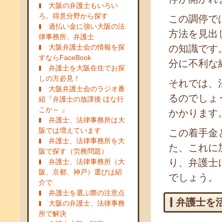
大阪の弁護士もいろい
ろ。得意分野から探す
この調停で
過払い金に強い大阪の法
方法を見出
律事務所、弁護士
大阪弁護士会の情報を探
の知識です
すならFaceBook
分に不利な
弁護士を大阪在住でお探
しの方必見！
それでは、
大阪弁護士会のラジオ番
るのでしょ
組『弁護士の放課後 ほな行
こか～ 』
かかります
弁護士、法律事務所は大
阪では増えています
この着手金
弁護士、法律事務所を大
た、これに
阪で探す（労務問題）
り、弁護士
弁護士、法律事務所（大
阪、京都、神戸）選びは紹
でしょう。
介で
弁護士を選ぶ際の注意点
弁護士を
大阪の弁護士、法律事務
所で解決