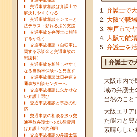
交通事故相談
交通事故相談は弁護士で
弁護士で
解決しやすくなる
大阪で職
交通事故相談センターと
法テラス：頼れる法的支援
神戸市で
交通事故を弁護士に相談
大阪で離
するか迷う
交通事故相談（自転車に
弁護士を
関する示談金と交通事故の
慰謝料）
弁護士で
交通事故を相談しやすく
なる自動車保険へと見直す
交通事故相談は日弁連交
大阪市内で
通事故相談センターへ
域の弁護士
交通事故相談に欠かせな
い弁護士選び
当然のこと
交通事故相談と事故の対
応
大阪エリア
交通事故の相談を扱う交
た能力と豊
通事故弁護士への法律費用
は弁護士特約利用
素晴らしい
交通事故相談の弁護士選