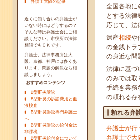
弁護士大阪の記事
全国各地に
とする法律
近くに知り合いの弁護士が
応じて、法
いない時にはどうするの？
そんな時は弁護士会にご相
遺産
相続
や
談ください。市役所の法律
相談でもＯＫです。
の金銭トラ
弁護士、法律事務所は大
の身近な問
阪、京都、神戸には多くあ
ります。問題の解決なら相
法律に基づ
談しましょう。
のみでは取
おすすめコンテンツ
手続き業務
B型肝炎訴訟
の頼れる存
B型肝炎の訴訟費用と血
液検査
頼れる弁
B型肝炎訴訟専門弁護士
へ
B型肝炎訴訟の給付金は
弁護士が行
非課税
弁護士で大
B型肝炎給付金について