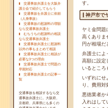
す。
交通事故弁護士を大阪弁
護士会で紹介してもらう
交通事故を弁護士に依頼
神戸市で
（人身事故）
交通事故の慰謝料の増額
なら交通事故弁護士
ヤミ金問題
むちうちの慰謝料の相談
高くありま
なら交通事故弁護士
円が相場だ
交通事故弁護士に慰謝料
以外の事もまとめて相談
弁護士によ
交通事故弁護士に相談が
必要な3つの理由
高額に設定
交通事故弁護士で問題の
いるところ
早期対応
交通事故弁護士の記事一
いずれにせ
覧
り、費用対
交通事故を相談するなら交
悪徳業者か
通事故弁護士に。大阪府、
入れはして
京都府、兵庫県にも多くの