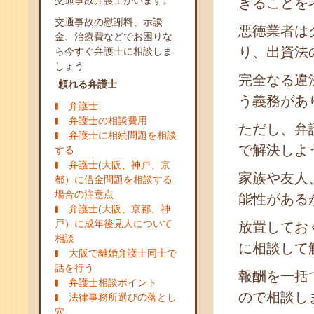
交通事故弁護士がいます。
きることを
交通事故の慰謝料、示談
悪徳業者は
金、治療費などでお困りな
り、出資法
ら今すぐ弁護士に相談しま
しょう
完全なる違
頼れる弁護士
う義務があ
弁護士
弁護士の相談費用
ただし、弁
弁護士に相続問題を相談
で解決しよ
する
弁護士(大阪、神戸、京
家族や友人
都）に借金問題を相談する
場合の注意点
能性がある
弁護士(大阪、京都、神
戸）に成年後見人について
放置してお
相談
に相談して
大阪で離婚弁護士同士で
話を行う
報酬を一括
弁護士相談ポイント
ので相談し
法律事務所選びの落とし
穴