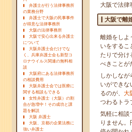
大阪で法律
弁護士が行う法律事務所
の業務分野
弁護士で大阪の民事事件
大阪で離
が得意な法律事務所
大阪の法律事務所
大阪で安心出来る弁護士
離婚をしよ
について
いをするこ
大阪弁護士会だけでな
たりで分け
く、兵庫弁護士会も新型コ
ロナウイルス関連の無料相
べきことが
談
大阪府にある法律事務所
しかしなが
の相談費用
いができな
大阪弁護士会では医療に
関する相談もできる
るのが、
大
女性弁護士（大阪）の割
つわるトラ
合が急増中！その成功と課
題を解説
気軽に相談
大阪 弁護士
りません。
大阪、京都の企業法務に
強い弁護士
停が開かれ