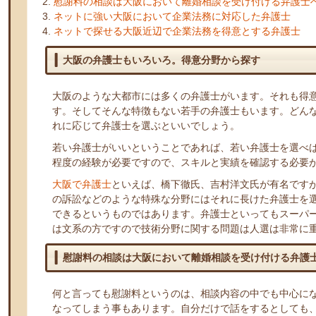
慰謝料の相談は大阪において離婚相談を受け付ける弁護士
ネットに強い大阪において企業法務に対応した弁護士
ネットで探せる大阪近辺で企業法務を得意とする弁護士
大阪の弁護士もいろいろ。得意分野から探す
大阪のような大都市には多くの弁護士がいます。それも得
す。そしてそんな特徴もない若手の弁護士もいます。どん
れに応じて弁護士を選ぶといいでしょう。
若い弁護士がいいということであれば、若い弁護士を選べ
程度の経験が必要ですので、スキルと実績を確認する必要
大阪で弁護士
といえば、橋下徹氏、吉村洋文氏が有名です
の訴訟などのような特殊な分野にはそれに長けた弁護士を
できるというものではあります。弁護士といってもスーパ
は文系の方ですので技術分野に関する問題は人選は非常に
慰謝料の相談は大阪において離婚相談を受け付ける弁護
何と言っても慰謝料というのは、相談内容の中でも中心に
なってしまう事もあります。自分だけで話をするとしても