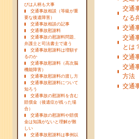
びは人柄も大事
交通
交通事故相談（等級が重
なる
要な後遺障害）
交通事故相談の記事
交通
交通事故慰謝料
交通
交通事故の慰謝料問題、
弁護士と司法書士で違う
とは
交通事故慰謝料は増額す
交通
るのか
交通事故慰謝料（高次脳
交通
機能障害）
方法
交通事故慰謝料の渡し方
交通事故慰謝料について
交通
知ろう
交通事故の慰謝料を含む
賠償金（後遺症が残った場
合）
交通事故の慰謝料や賠償
金は知識がないと理解が難
しい
交通事故慰謝料は事例以