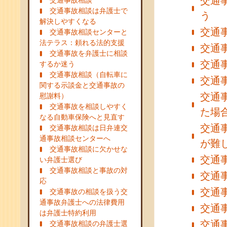
交通
交通事故相談
交通事故相談は弁護士で
う
解決しやすくなる
交通
交通事故相談センターと
法テラス：頼れる法的支援
交通
交通事故を弁護士に相談
交通
するか迷う
交通事故相談（自転車に
交通
関する示談金と交通事故の
交通
慰謝料）
交通事故を相談しやすく
た場
なる自動車保険へと見直す
交通
交通事故相談は日弁連交
通事故相談センターへ
が難
交通事故相談に欠かせな
交通
い弁護士選び
交通事故相談と事故の対
交通
応
交通
交通事故の相談を扱う交
通事故弁護士への法律費用
交通
は弁護士特約利用
交通
交通事故相談の弁護士選