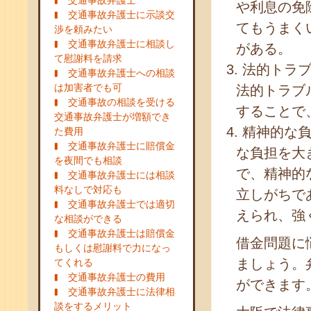
交通事故弁護士
や利息の免
交通事故弁護士に示談交
てもうまく
渉を頼みたい
交通事故弁護士に相談し
がある。
て慰謝料を請求
法的トラブ
交通事故弁護士への相談
は加害者でも可
法的トラブ
交通事故の相談を受ける
することで
交通事故弁護士が増額でき
精神的な負
た費用
交通事故弁護士に賠償金
な負担を大
を夜間でも相談
で、精神的
交通事故弁護士には相談
料なしで対応も
立しがちで
交通事故弁護士では適切
えられ、強
な相談ができる
交通事故弁護士は賠償金
借金問題に
もしくは慰謝料で力になっ
ましょう。
てくれる
交通事故弁護士の費用
ができます
交通事故弁護士に法律相
談をするメリット