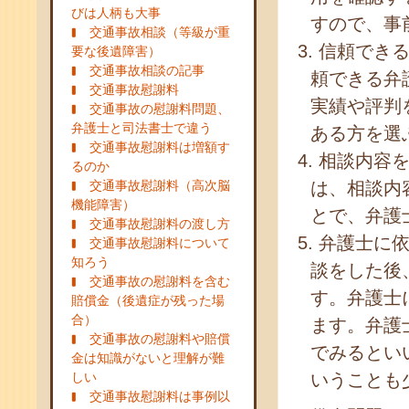
びは人柄も大事
すので、事
交通事故相談（等級が重
信頼でき
要な後遺障害）
交通事故相談の記事
頼できる弁
交通事故慰謝料
実績や評判
交通事故の慰謝料問題、
弁護士と司法書士で違う
ある方を選
交通事故慰謝料は増額す
相談内容
るのか
交通事故慰謝料（高次脳
は、相談内
機能障害）
とで、弁護
交通事故慰謝料の渡し方
弁護士に
交通事故慰謝料について
知ろう
談をした後
交通事故の慰謝料を含む
す。弁護士
賠償金（後遺症が残った場
合）
ます。弁護
交通事故の慰謝料や賠償
でみるとい
金は知識がないと理解が難
しい
いうことも
交通事故慰謝料は事例以