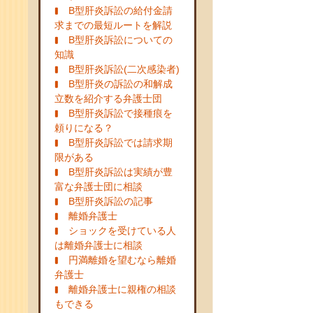
B型肝炎訴訟の給付金請
求までの最短ルートを解説
B型肝炎訴訟についての
知識
B型肝炎訴訟(二次感染者)
B型肝炎の訴訟の和解成
立数を紹介する弁護士団
B型肝炎訴訟で接種痕を
頼りになる？
B型肝炎訴訟では請求期
限がある
B型肝炎訴訟は実績が豊
富な弁護士団に相談
B型肝炎訴訟の記事
離婚弁護士
ショックを受けている人
は離婚弁護士に相談
円満離婚を望むなら離婚
弁護士
離婚弁護士に親権の相談
もできる