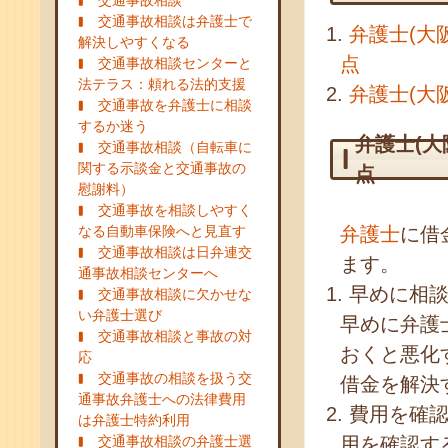
交通事故相談
交通事故相談は弁護士で
弁護士(大
解決しやすくなる
点
交通事故相談センターと
法テラス：頼れる法的支援
弁護士(大
交通事故を弁護士に相談
するか迷う
弁護士(
交通事故相談（自転車に
関する示談金と交通事故の
点
慰謝料）
交通事故を相談しやすく
なる自動車保険へと見直す
弁護士
に借
交通事故相談は日弁連交
ます。
通事故相談センターへ
早めに相
交通事故相談に欠かせな
い弁護士選び
早めに弁護
交通事故相談と事故の対
おくと悪化
応
交通事故の相談を扱う交
借金を解決
通事故弁護士への法律費用
費用を確
は弁護士特約利用
交通事故相談の弁護士選
用を確認す