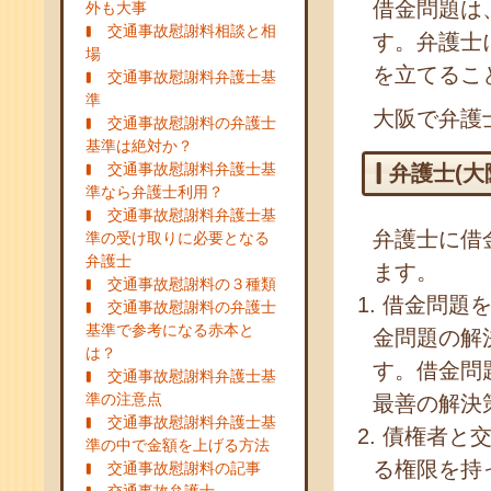
借金問題は
外も大事
交通事故慰謝料相談と相
す。弁護士
場
を立てるこ
交通事故慰謝料弁護士基
準
大阪で弁護
交通事故慰謝料の弁護士
基準は絶対か？
交通事故慰謝料弁護士基
弁護士(
準なら弁護士利用？
交通事故慰謝料弁護士基
弁護士に借
準の受け取りに必要となる
弁護士
ます。
交通事故慰謝料の３種類
借金問題
交通事故慰謝料の弁護士
基準で参考になる赤本と
金問題の解
は？
す。借金問
交通事故慰謝料弁護士基
準の注意点
最善の解決
交通事故慰謝料弁護士基
債権者と交
準の中で金額を上げる方法
る権限を持
交通事故慰謝料の記事