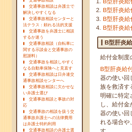
交通事故相談
B型肝炎給
交通事故相談は弁護士で
B型肝炎給
解決しやすくなる
B型肝炎給
交通事故相談センターと
法テラス：頼れる法的支援
B型肝炎給
交通事故を弁護士に相談
するか迷う
B型肝炎
交通事故相談（自転車に
関する示談金と交通事故の
慰謝料）
給付金制度
交通事故を相談しやすく
なる自動車保険へと見直す
B型肝炎給
交通事故相談は日弁連交
器の使い回
通事故相談センターへ
族を救済す
交通事故相談に欠かせな
い弁護士選び
明確に特定
交通事故相談と事故の対
し、給付金
応
交通事故の相談を扱う交
器の使い回
通事故弁護士への法律費用
れる場合や
は弁護士特約利用
交通事故相談の弁護士選
す。