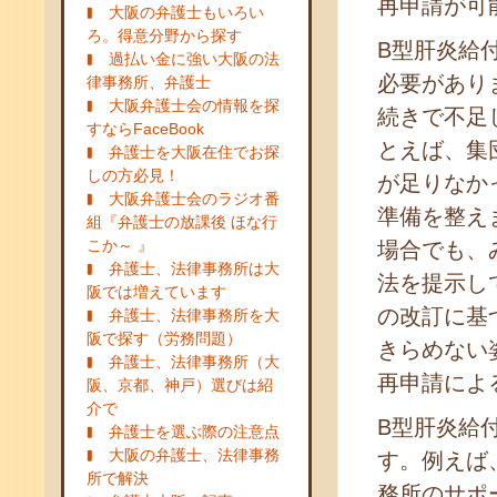
再申請が可
大阪の弁護士もいろい
ろ。得意分野から探す
B型肝炎給
過払い金に強い大阪の法
必要があり
律事務所、弁護士
大阪弁護士会の情報を探
続きで不足
すならFaceBook
とえば、集
弁護士を大阪在住でお探
しの方必見！
が足りなか
大阪弁護士会のラジオ番
準備を整え
組『弁護士の放課後 ほな行
こか～ 』
場合でも、
弁護士、法律事務所は大
法を提示し
阪では増えています
の改訂に基
弁護士、法律事務所を大
阪で探す（労務問題）
きらめない
弁護士、法律事務所（大
再申請によ
阪、京都、神戸）選びは紹
介で
B型肝炎給
弁護士を選ぶ際の注意点
大阪の弁護士、法律事務
す。例えば
所で解決
務所のサポ