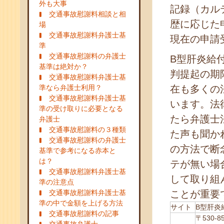
外も大事
記録（カル
交通事故慰謝料相談と相
歴に応じた
場
交通事故慰謝料弁護士基
現在の申請
準
交通事故慰謝料の弁護士
B型肝炎給付
基準は絶対か？
判提起の期限
交通事故慰謝料弁護士基
準なら弁護士利用？
在も多くの
交通事故慰謝料弁護士基
います。法
準の受け取りに必要となる
たら弁護士
弁護士
交通事故慰謝料の３種類
た声も聞か
交通事故慰謝料の弁護士
の方法で断
基準で参考になる赤本と
は？
テが無い場
交通事故慰謝料弁護士基
して取り組
準の注意点
交通事故慰謝料弁護士基
ことが重要
準の中で金額を上げる方法
サイト
B型肝炎
交通事故慰謝料の記事
〒530-