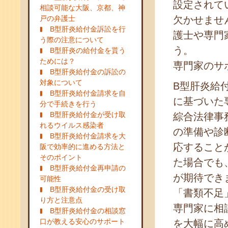
設定されて
相談可能な大阪、京都、神
戸の弁護士
欠かせませ
B型肝炎給付金訴訟を行
護士や専門
う際の注意について
う。
B型肝炎の給付金を貰う
ためには？
専門家のサ
B型肝炎給付金の訴訟の
対象について
B型肝炎給
B型肝炎給付金請求を自
に基づいた
分で手続きを行う
B型肝炎給付金が受け取
綜合法律事
れるウイルス感染者
の準備や診
B型肝炎給付金請求を大
応すること
阪で効率的に進める方法と
そのポイント
た場合でも
B型肝炎給付金再申請の
が期待でき
可能性
B型肝炎給付金の受け取
「書類不足
り方と注意点
専門家に相
B型肝炎給付金の相談窓
口が教える安心のサポート
を大幅に高