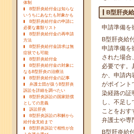
体制
B型肝炎給付金は知らな
B型肝炎
いうちにあなたも対象かも
B型肝炎給付金の申請に
申請準備を
必要な書類リスト
B型肝炎給付金の再申請
B型肝炎給
方法
B型肝炎給付金請求は無
申請準備を
症状でも可能
された場合
B型肝炎給付金
B型肝炎給付金の対象に
必要です。
なるB型肝炎の治療法
か、申請内
B型肝炎給付金の記事
がポイント
弁護士団が扱うB型肝炎
訴訟を詳細を調べたい
染経路の証
B型肝炎訴訟の国家賠償
し、不足し
としての意義
訴訟肝炎
ことをおす
B型肝炎訴訟の和解から
弁護士や専
給付金支給まで
B型肝炎訴訟で相性が合
B型肝炎給