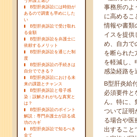
う弁護士選び
事務所のよ
B型肝炎訴訟には時効が
あるので調査も早めにした
に高めるこ
い
情報や書類
B型肝炎訴訟で受け取れ
る金額
イスを提供
B型肝炎訴訟を弁護士に
め、自力で
依頼するメリット
B型肝炎訴訟を通じた制
を断られた
度
を軽減し、
B型肝炎訴訟の手続きは
感染経路を
自分でできる？
B型肝炎訴訟における未
B型肝炎給
来の課題とチャンス
B型肝炎訴訟と母子感
必須要件と
染：誤解されがちな真実と
ん。特に、
は？
B型肝炎訴訟のポイント
ついて証明
解説：専門弁護士が語る成
る場合や医
功のカギ
出すること
B型肝炎訴訟で知るべき
全て