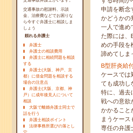
する時間が
交通事故弁護士がいます。
申請を断念
交通事故の慰謝料、示談
金、治療費などでお困りな
かどうかの
ら今すぐ弁護士に相談しま
一人で進め
しょう
た際には、
頼れる弁護士
めの手段を
弁護士
弁護士の相談費用
諦めてしま
弁護士に相続問題を相談
する
B型肝炎給
弁護士(大阪、神戸、京
ケースでは
都）に借金問題を相談する
場合の注意点
ても成功し
弁護士(大阪、京都、神
特に、過去
戸）に成年後見人について
戦への意欲
相談
大阪で離婚弁護士同士で
かかること
話を行う
まうケース
弁護士相談ポイント
法律事務所選びの落とし
専任の弁護
穴