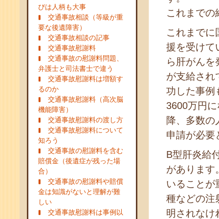
びは人柄も大事
これまでの
交通事故相談（等級が重
要な後遺障害）
これまでに
交通事故相談の記事
援を受けて
交通事故慰謝料
交通事故の慰謝料問題、
ら肝がんを
弁護士と司法書士で違う
が支給され
交通事故慰謝料は増額す
るのか
功した事例
交通事故慰謝料（高次脳
3600万
機能障害）
降、多数の
交通事故慰謝料の渡し方
交通事故慰謝料について
申請が必要
知ろう
交通事故の慰謝料を含む
B型肝炎給
賠償金（後遺症が残った場
があります
合）
交通事故の慰謝料や賠償
いることが
金は知識がないと理解が難
種などの注
しい
明されなけ
交通事故慰謝料は事例以