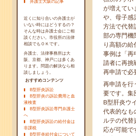
弁護士大阪の記事
が増えてい
や、母子感
近くに知り合いの弁護士が
いない時にはどうするの？
方法で代替
そんな時は弁護士会にご相
部の専門機
談ください。市役所の法律
相談でもＯＫです。
り高額の給
事例は「再
弁護士、法律事務所は大
阪、京都、神戸には多くあ
請者に再挑
ります。問題の解決なら相
再申請で必
談しましょう。
おすすめコンテンツ
再申請を行
B型肝炎訴訟
要です。集
B型肝炎の訴訟費用と血
B型肝炎ウ
液検査
B型肝炎訴訟専門弁護士
代表的なも
へ
ルテの代替
B型肝炎訴訟の給付金は
非課税
応が可能で
B型肝炎給付金について