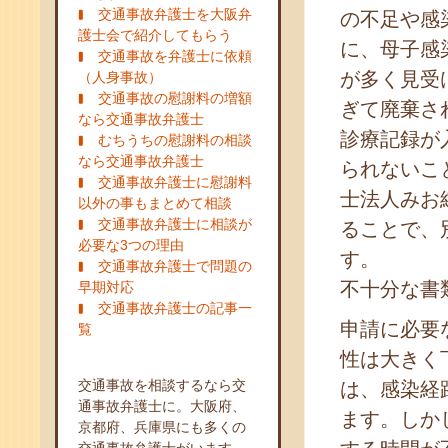
交通事故弁護士を大阪弁
の不足や感
護士会で紹介してもらう
に、母子感
交通事故を弁護士に依頼
が多く見受
（人身事故）
交通事故の慰謝料の増額
ぎて廃棄さ
なら交通事故弁護士
診療記録が
むちうちの慰謝料の相談
なら交通事故弁護士
られないこ
交通事故弁護士に慰謝料
士法人みお
以外の事もまとめて相談
交通事故弁護士に相談が
ることで、
必要な3つの理由
す。
交通事故弁護士で問題の
不十分な書
早期対応
交通事故弁護士の記事一
申請に必要
覧
性は大きく
交通事故を相談するなら交
は、感染経
通事故弁護士に。大阪府、
ます。しか
京都府、兵庫県にも多くの