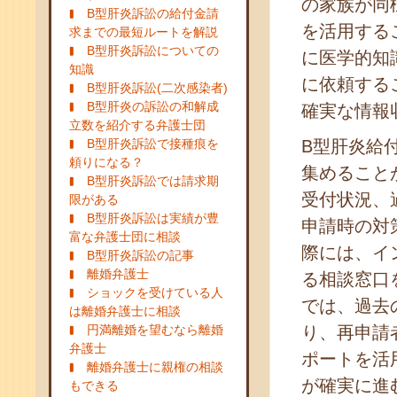
の家族が同
B型肝炎訴訟の給付金請
を活用する
求までの最短ルートを解説
B型肝炎訴訟についての
に医学的知
知識
に依頼する
B型肝炎訴訟(二次感染者)
B型肝炎の訴訟の和解成
確実な情報
立数を紹介する弁護士団
B型肝炎訴訟で接種痕を
B型肝炎給
頼りになる？
集めること
B型肝炎訴訟では請求期
受付状況、
限がある
B型肝炎訴訟は実績が豊
申請時の対
富な弁護士団に相談
際には、イ
B型肝炎訴訟の記事
離婚弁護士
る相談窓口
ショックを受けている人
では、過去
は離婚弁護士に相談
円満離婚を望むなら離婚
り、再申請
弁護士
ポートを活
離婚弁護士に親権の相談
が確実に進
もできる