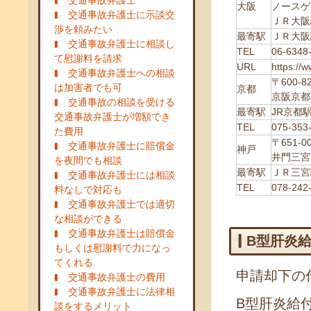
交通事故弁護士
大阪
ノースゲ
交通事故弁護士に示談交
ＪＲ大阪
渉を頼みたい
最寄駅
ＪＲ大阪
交通事故弁護士に相談し
TEL
06-6348
て慰謝料を請求
URL
https://
交通事故弁護士への相談
〒600
は加害者でも可
京都
京阪京都
交通事故の相談を受ける
最寄駅
JR京都
交通事故弁護士が増額でき
TEL
075-353
た費用
〒651
交通事故弁護士に賠償金
神戸
井門三宮
を夜間でも相談
最寄駅
ＪＲ三宮
交通事故弁護士には相談
TEL
078-242
料なしで対応も
交通事故弁護士では適切
な相談ができる
交通事故弁護士は賠償金
B型肝炎
もしくは慰謝料で力になっ
てくれる
申請却下の
交通事故弁護士の費用
交通事故弁護士に法律相
B型肝炎給
談をするメリット