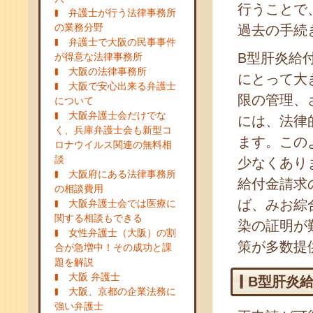
行うことで
弁護士が行う法律事務所
の業務分野
過去の手続
弁護士で大阪の民事事件
B型肝炎給
が得意な法律事務所
大阪の法律事務所
にとって大
大阪で安心出来る弁護士
限の管理、
について
大阪弁護士会だけでな
には、法律
く、兵庫弁護士会も新型コ
ます。この
ロナウイルス関連の無料相
談
少なくあり
大阪府にある法律事務所
給付金請求
の相談費用
ば、みお綜
大阪弁護士会では医療に
関する相談もできる
染の証明が
女性弁護士（大阪）の割
策が多数提
合が急増中！その成功と課
題を解説
大阪 弁護士
B型肝炎
大阪、京都の企業法務に
強い弁護士