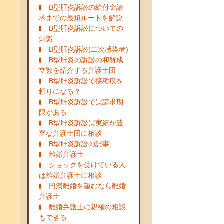
B型肝炎訴訟の給付金請
求までの最短ルートを解説
B型肝炎訴訟についての
知識
B型肝炎訴訟(二次感染者)
B型肝炎の訴訟の和解成
立数を紹介する弁護士団
B型肝炎訴訟で接種痕を
頼りになる？
B型肝炎訴訟では請求期
限がある
B型肝炎訴訟は実績が豊
富な弁護士団に相談
B型肝炎訴訟の記事
離婚弁護士
ショックを受けている人
は離婚弁護士に相談
円満離婚を望むなら離婚
弁護士
離婚弁護士に親権の相談
もできる