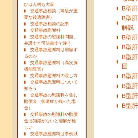
びは人柄も大事
B型
交通事故相談（等級が重
要な後遺障害）
B型
交通事故相談の記事
解説
交通事故慰謝料
B型
交通事故の慰謝料問題、
弁護士と司法書士で違う
B型肝
交通事故慰謝料は増額す
るのか
B型
交通事故慰謝料（高次脳
団
機能障害）
B型
交通事故慰謝料の渡し方
交通事故慰謝料について
B型
知ろう
交通事故の慰謝料を含む
B型
賠償金（後遺症が残った場
B型
合）
交通事故の慰謝料や賠償
金は知識がないと理解が難
しい
交通事故慰謝料は事例以