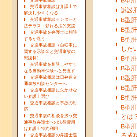
B型
交通事故相談
交通事故相談は弁護士で
訴訟
解決しやすくなる
B型
交通事故相談センターと
法テラス：頼れる法的支援
B型
交通事故を弁護士に相談
するか迷う
B型
交通事故相談（自転車に
した
関する示談金と交通事故の
B型
慰謝料）
交通事故を相談しやすく
B型
なる自動車保険へと見直す
交通事故相談は日弁連交
B型
通事故相談センターへ
B型
交通事故相談に欠かせな
い弁護士選び
B型
交通事故相談と事故の対
B型
応
交通事故の相談を扱う交
とは
通事故弁護士への法律費用
B型
は弁護士特約利用
る成
交通事故相談の弁護士選